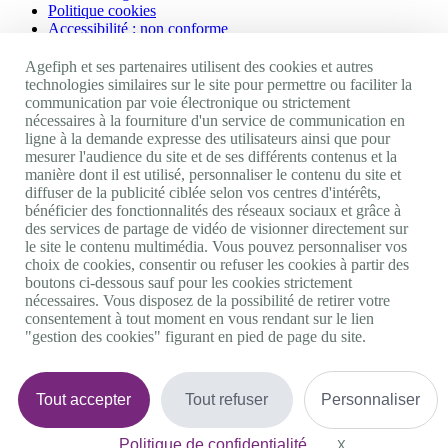
Politique cookies
Accessibilité : non conforme
Nos autres sites
Agefiph et ses partenaires utilisent des cookies et autres
technologies similaires sur le site pour permettre ou faciliter la
communication par voie électronique ou strictement
Site portail Agefiph
nécessaires à la fourniture d'un service de communication en
Activateur de progrès
ligne à la demande expresse des utilisateurs ainsi que pour
Handinnov
mesurer l'audience du site et de ses différents contenus et la
Innovation et recherche
manière dont il est utilisé, personnaliser le contenu du site et
Université du RRH
diffuser de la publicité ciblée selon vos centres d'intérêts,
Service AppuiPro
bénéficier des fonctionnalités des réseaux sociaux et grâce à
des services de partage de vidéo de visionner directement sur
Nous suivre
le site le contenu multimédia. Vous pouvez personnaliser vos
choix de cookies, consentir ou refuser les cookies à partir des
boutons ci-dessous sauf pour les cookies strictement
Youtube
nécessaires. Vous disposez de la possibilité de retirer votre
Linkedin
consentement à tout moment en vous rendant sur le lien
Facebook
"gestion des cookies" figurant en pied de page du site.
Twitter
0 800 11 10 09
Services & appel gratuits
De 9h à 18h.
Tout accepter
Tout refuser
Personnaliser
Nous contacter
Plateforme de mise en contact LSF
Politique de confidentialité
Gestion des cookies
X
Masquer le bande