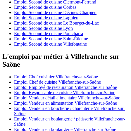
Emploi Second de cuisine Clermont-Ferrand
Emploi Second de cuisine Corbas
Emploi Second de cuisine Décines-Charpieu
Emploi Second de cuisine Lagnieu
Emploi Second de cuisine Le Bourget-du-Lac
Emploi Second de cuisine Lyon
Emploi Second de cuisine Pontcharra
Emploi Second de cuisine Saint-Étienne
Emploi Second de cuisine Villefontaine
L'emploi par métier à Villefranche-sur-
Saône
Emploi Chef cuisinier Villefranche-sur-Saône
Emploi Chef de cuisine Villefranche-sur-Saône
Emploi Employé de restauration Villefranche-sur-Saône
Emploi Responsable de cuisine Villefranche-sur-Saône
Emploi Vendeur détail alimentaire Villefranche-sur-Saône
Emploi Vendeur en alimentation Villefranche-sur-Saône
Emploi Vendeur en boucherie / charcuterie Villefranche-sur-
Saône
Emploi Vendeur en boulangerie / pâtisserie Villefranche-sur-
Saône
Emploi Vendeur en boulangerie Villefranche-sur-Saône