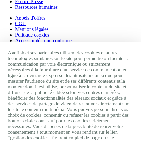
Espace Presse
Ressources humaines
Appels d'offres
CGU
Mentions légales
Politique cookies
Accessibilité : non conforme
Nos autres sites
Agefiph et ses partenaires utilisent des cookies et autres
technologies similaires sur le site pour permettre ou faciliter la
communication par voie électronique ou strictement
Site portail Agefiph
nécessaires à la fourniture d'un service de communication en
Activateur de progrès
ligne à la demande expresse des utilisateurs ainsi que pour
Handinnov
mesurer l'audience du site et de ses différents contenus et la
Innovation et recherche
manière dont il est utilisé, personnaliser le contenu du site et
Université du RRH
diffuser de la publicité ciblée selon vos centres d'intérêts,
Service AppuiPro
bénéficier des fonctionnalités des réseaux sociaux et grâce à
des services de partage de vidéo de visionner directement sur
Nous suivre
le site le contenu multimédia. Vous pouvez personnaliser vos
choix de cookies, consentir ou refuser les cookies à partir des
boutons ci-dessous sauf pour les cookies strictement
Youtube
nécessaires. Vous disposez de la possibilité de retirer votre
Linkedin
consentement à tout moment en vous rendant sur le lien
Facebook
"gestion des cookies" figurant en pied de page du site.
Twitter