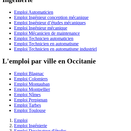
Emploi Automaticien
Emploi Ingénieur conception mécanique
Emploi Ingénieur d’études mécaniques
Emploi Ingénieur mécanique
Emploi Mécanicien de maintenance
Emploi Technicien automaticien
Emploi Technicien en automatisme
Emploi Technicien en automatisme industriel
L'emploi par ville en Occitanie
Emploi Blagnac
Emploi Colomiers
Emploi Montauban
Emploi Montpellier
Emploi Nîmes
Emploi Perpignan
Emploi Tarbes
Emploi Toulouse
Emploi
Emploi Ingénierie
Emploi Dessinateur d'études