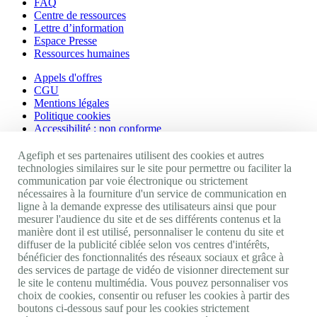
FAQ
Centre de ressources
Lettre d’information
Espace Presse
Ressources humaines
Appels d'offres
CGU
Mentions légales
Politique cookies
Accessibilité : non conforme
Nos autres sites
Agefiph et ses partenaires utilisent des cookies et autres
technologies similaires sur le site pour permettre ou faciliter la
communication par voie électronique ou strictement
Site portail Agefiph
nécessaires à la fourniture d'un service de communication en
Activateur de progrès
ligne à la demande expresse des utilisateurs ainsi que pour
Handinnov
mesurer l'audience du site et de ses différents contenus et la
Innovation et recherche
manière dont il est utilisé, personnaliser le contenu du site et
Université du RRH
diffuser de la publicité ciblée selon vos centres d'intérêts,
Service AppuiPro
bénéficier des fonctionnalités des réseaux sociaux et grâce à
des services de partage de vidéo de visionner directement sur
Nous suivre
le site le contenu multimédia. Vous pouvez personnaliser vos
choix de cookies, consentir ou refuser les cookies à partir des
boutons ci-dessous sauf pour les cookies strictement
Youtube