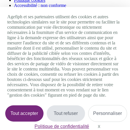
Politique cookies
Accessibilité : non conforme
Nos autres sites
Agefiph et ses partenaires utilisent des cookies et autres
technologies similaires sur le site pour permettre ou faciliter la
communication par voie électronique ou strictement
Site portail Agefiph
nécessaires à la fourniture d'un service de communication en
Activateur de progrès
ligne à la demande expresse des utilisateurs ainsi que pour
Handinnov
mesurer l'audience du site et de ses différents contenus et la
Innovation et recherche
manière dont il est utilisé, personnaliser le contenu du site et
Université du RRH
diffuser de la publicité ciblée selon vos centres d'intérêts,
Service AppuiPro
bénéficier des fonctionnalités des réseaux sociaux et grâce à
des services de partage de vidéo de visionner directement sur
Nous suivre
le site le contenu multimédia. Vous pouvez personnaliser vos
choix de cookies, consentir ou refuser les cookies à partir des
boutons ci-dessous sauf pour les cookies strictement
Youtube
nécessaires. Vous disposez de la possibilité de retirer votre
Linkedin
consentement à tout moment en vous rendant sur le lien
Facebook
"gestion des cookies" figurant en pied de page du site.
Twitter
0 800 11 10 09
Services & appel gratuits
De 9h à 18h.
Tout accepter
Tout refuser
Personnaliser
Nous contacter
Plateforme de mise en contact LSF
Politique de confidentialité
Gestion des cookies
X
Masquer le bande