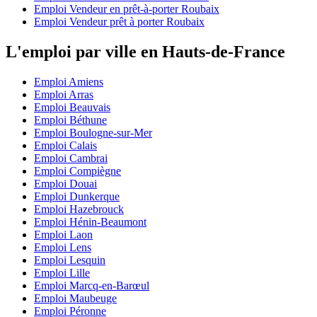
Emploi Vendeur en prêt-à-porter Roubaix
Emploi Vendeur prêt à porter Roubaix
L'emploi par ville en Hauts-de-France
Emploi Amiens
Emploi Arras
Emploi Beauvais
Emploi Béthune
Emploi Boulogne-sur-Mer
Emploi Calais
Emploi Cambrai
Emploi Compiègne
Emploi Douai
Emploi Dunkerque
Emploi Hazebrouck
Emploi Hénin-Beaumont
Emploi Laon
Emploi Lens
Emploi Lesquin
Emploi Lille
Emploi Marcq-en-Barœul
Emploi Maubeuge
Emploi Péronne