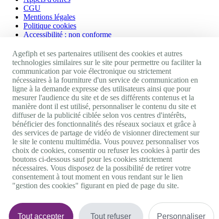
CGU
Mentions légales
Politique cookies
Accessibilité : non conforme
Nos autres sites
Agefiph et ses partenaires utilisent des cookies et autres
technologies similaires sur le site pour permettre ou faciliter la
communication par voie électronique ou strictement
Site portail Agefiph
nécessaires à la fourniture d'un service de communication en
Activateur de progrès
ligne à la demande expresse des utilisateurs ainsi que pour
Handinnov
mesurer l'audience du site et de ses différents contenus et la
Innovation et recherche
manière dont il est utilisé, personnaliser le contenu du site et
Université du RRH
diffuser de la publicité ciblée selon vos centres d'intérêts,
Service AppuiPro
bénéficier des fonctionnalités des réseaux sociaux et grâce à
des services de partage de vidéo de visionner directement sur
Nous suivre
le site le contenu multimédia. Vous pouvez personnaliser vos
choix de cookies, consentir ou refuser les cookies à partir des
boutons ci-dessous sauf pour les cookies strictement
Youtube
nécessaires. Vous disposez de la possibilité de retirer votre
Linkedin
consentement à tout moment en vous rendant sur le lien
Facebook
"gestion des cookies" figurant en pied de page du site.
Twitter
0 800 11 10 09
Services & appel gratuits
De 9h à 18h.
Tout accepter
Tout refuser
Personnaliser