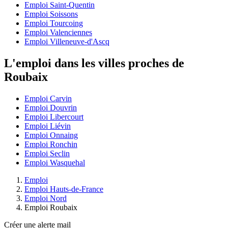
Emploi Saint-Quentin
Emploi Soissons
Emploi Tourcoing
Emploi Valenciennes
Emploi Villeneuve-d'Ascq
L'emploi dans les villes proches de
Roubaix
Emploi Carvin
Emploi Douvrin
Emploi Libercourt
Emploi Liévin
Emploi Onnaing
Emploi Ronchin
Emploi Seclin
Emploi Wasquehal
Emploi
Emploi Hauts-de-France
Emploi Nord
Emploi Roubaix
Créer une alerte mail