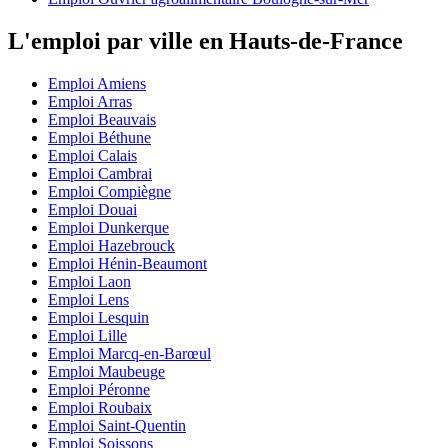
L'emploi par ville en Hauts-de-France
Emploi Amiens
Emploi Arras
Emploi Beauvais
Emploi Béthune
Emploi Calais
Emploi Cambrai
Emploi Compiègne
Emploi Douai
Emploi Dunkerque
Emploi Hazebrouck
Emploi Hénin-Beaumont
Emploi Laon
Emploi Lens
Emploi Lesquin
Emploi Lille
Emploi Marcq-en-Barœul
Emploi Maubeuge
Emploi Péronne
Emploi Roubaix
Emploi Saint-Quentin
Emploi Soissons