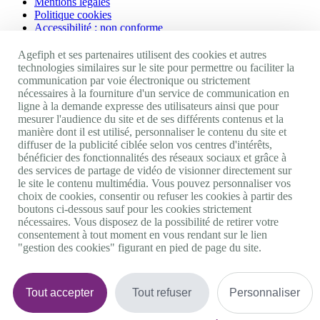
Mentions légales
Politique cookies
Accessibilité : non conforme
Nos autres sites
Agefiph et ses partenaires utilisent des cookies et autres
technologies similaires sur le site pour permettre ou faciliter la
communication par voie électronique ou strictement
Site portail Agefiph
nécessaires à la fourniture d'un service de communication en
Activateur de progrès
ligne à la demande expresse des utilisateurs ainsi que pour
Handinnov
mesurer l'audience du site et de ses différents contenus et la
Innovation et recherche
manière dont il est utilisé, personnaliser le contenu du site et
Université du RRH
diffuser de la publicité ciblée selon vos centres d'intérêts,
Service AppuiPro
bénéficier des fonctionnalités des réseaux sociaux et grâce à
des services de partage de vidéo de visionner directement sur
Nous suivre
le site le contenu multimédia. Vous pouvez personnaliser vos
choix de cookies, consentir ou refuser les cookies à partir des
boutons ci-dessous sauf pour les cookies strictement
Youtube
nécessaires. Vous disposez de la possibilité de retirer votre
Linkedin
consentement à tout moment en vous rendant sur le lien
Facebook
"gestion des cookies" figurant en pied de page du site.
Twitter
0 800 11 10 09
Services & appel gratuits
De 9h à 18h.
Tout accepter
Tout refuser
Personnaliser
Nous contacter
Plateforme de mise en contact LSF