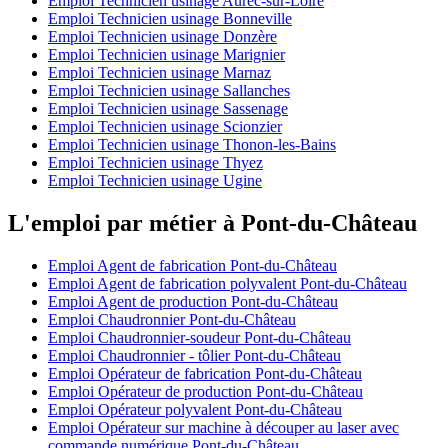
Emploi Technicien usinage Aurec-sur-Loire
Emploi Technicien usinage Bonneville
Emploi Technicien usinage Donzère
Emploi Technicien usinage Marignier
Emploi Technicien usinage Marnaz
Emploi Technicien usinage Sallanches
Emploi Technicien usinage Sassenage
Emploi Technicien usinage Scionzier
Emploi Technicien usinage Thonon-les-Bains
Emploi Technicien usinage Thyez
Emploi Technicien usinage Ugine
L'emploi par métier à Pont-du-Château
Emploi Agent de fabrication Pont-du-Château
Emploi Agent de fabrication polyvalent Pont-du-Château
Emploi Agent de production Pont-du-Château
Emploi Chaudronnier Pont-du-Château
Emploi Chaudronnier-soudeur Pont-du-Château
Emploi Chaudronnier - tôlier Pont-du-Château
Emploi Opérateur de fabrication Pont-du-Château
Emploi Opérateur de production Pont-du-Château
Emploi Opérateur polyvalent Pont-du-Château
Emploi Opérateur sur machine à découper au laser avec
commande numérique Pont-du-Château