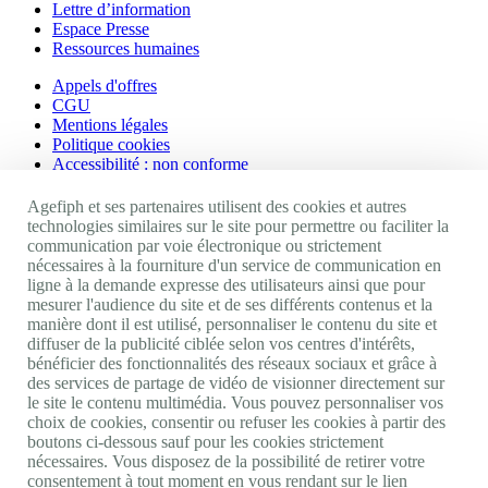
Lettre d’information
Espace Presse
Ressources humaines
Appels d'offres
CGU
Mentions légales
Politique cookies
Accessibilité : non conforme
Nos autres sites
Agefiph et ses partenaires utilisent des cookies et autres
technologies similaires sur le site pour permettre ou faciliter la
communication par voie électronique ou strictement
Site portail Agefiph
nécessaires à la fourniture d'un service de communication en
Activateur de progrès
ligne à la demande expresse des utilisateurs ainsi que pour
Handinnov
mesurer l'audience du site et de ses différents contenus et la
Innovation et recherche
manière dont il est utilisé, personnaliser le contenu du site et
Université du RRH
diffuser de la publicité ciblée selon vos centres d'intérêts,
Service AppuiPro
bénéficier des fonctionnalités des réseaux sociaux et grâce à
des services de partage de vidéo de visionner directement sur
Nous suivre
le site le contenu multimédia. Vous pouvez personnaliser vos
choix de cookies, consentir ou refuser les cookies à partir des
boutons ci-dessous sauf pour les cookies strictement
Youtube
nécessaires. Vous disposez de la possibilité de retirer votre
Linkedin
consentement à tout moment en vous rendant sur le lien
Facebook