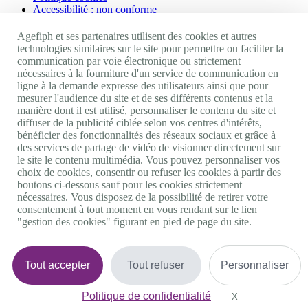
Accessibilité : non conforme
Nos autres sites
Agefiph et ses partenaires utilisent des cookies et autres
technologies similaires sur le site pour permettre ou faciliter la
communication par voie électronique ou strictement
Site portail Agefiph
nécessaires à la fourniture d'un service de communication en
Activateur de progrès
ligne à la demande expresse des utilisateurs ainsi que pour
Handinnov
mesurer l'audience du site et de ses différents contenus et la
Innovation et recherche
manière dont il est utilisé, personnaliser le contenu du site et
Université du RRH
diffuser de la publicité ciblée selon vos centres d'intérêts,
Service AppuiPro
bénéficier des fonctionnalités des réseaux sociaux et grâce à
des services de partage de vidéo de visionner directement sur
Nous suivre
le site le contenu multimédia. Vous pouvez personnaliser vos
choix de cookies, consentir ou refuser les cookies à partir des
boutons ci-dessous sauf pour les cookies strictement
Youtube
nécessaires. Vous disposez de la possibilité de retirer votre
Linkedin
consentement à tout moment en vous rendant sur le lien
Facebook
"gestion des cookies" figurant en pied de page du site.
Twitter
0 800 11 10 09
Services & appel gratuits
De 9h à 18h.
Tout accepter
Tout refuser
Personnaliser
Nous contacter
Plateforme de mise en contact LSF
Politique de confidentialité
Gestion des cookies
X
Masquer le bande