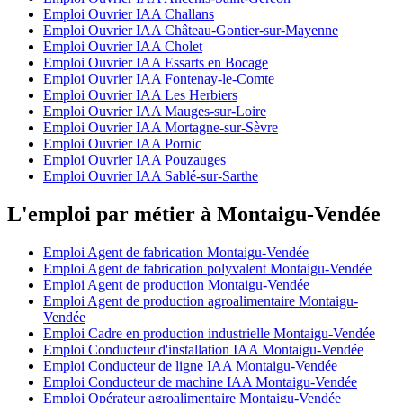
Emploi Ouvrier IAA Challans
Emploi Ouvrier IAA Château-Gontier-sur-Mayenne
Emploi Ouvrier IAA Cholet
Emploi Ouvrier IAA Essarts en Bocage
Emploi Ouvrier IAA Fontenay-le-Comte
Emploi Ouvrier IAA Les Herbiers
Emploi Ouvrier IAA Mauges-sur-Loire
Emploi Ouvrier IAA Mortagne-sur-Sèvre
Emploi Ouvrier IAA Pornic
Emploi Ouvrier IAA Pouzauges
Emploi Ouvrier IAA Sablé-sur-Sarthe
L'emploi par métier à Montaigu-Vendée
Emploi Agent de fabrication Montaigu-Vendée
Emploi Agent de fabrication polyvalent Montaigu-Vendée
Emploi Agent de production Montaigu-Vendée
Emploi Agent de production agroalimentaire Montaigu-
Vendée
Emploi Cadre en production industrielle Montaigu-Vendée
Emploi Conducteur d'installation IAA Montaigu-Vendée
Emploi Conducteur de ligne IAA Montaigu-Vendée
Emploi Conducteur de machine IAA Montaigu-Vendée
Emploi Opérateur agroalimentaire Montaigu-Vendée