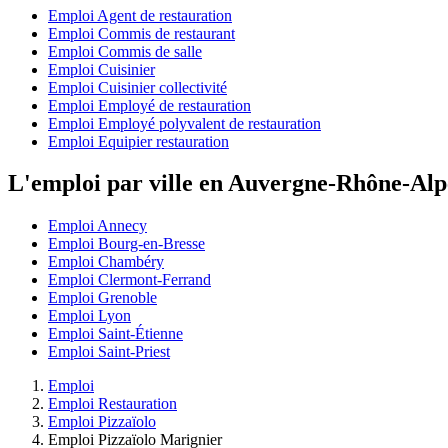
Emploi Agent de restauration
Emploi Commis de restaurant
Emploi Commis de salle
Emploi Cuisinier
Emploi Cuisinier collectivité
Emploi Employé de restauration
Emploi Employé polyvalent de restauration
Emploi Equipier restauration
L'emploi par ville en Auvergne-Rhône-Alp
Emploi Annecy
Emploi Bourg-en-Bresse
Emploi Chambéry
Emploi Clermont-Ferrand
Emploi Grenoble
Emploi Lyon
Emploi Saint-Étienne
Emploi Saint-Priest
Emploi
Emploi Restauration
Emploi Pizzaïolo
Emploi Pizzaïolo Marignier