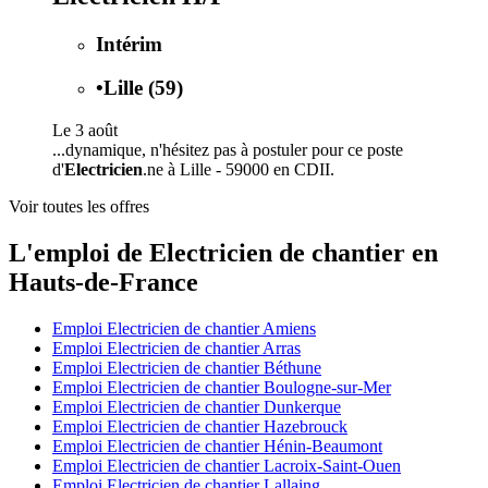
Intérim
•
Lille (59)
Le 3 août
...dynamique, n'hésitez pas à postuler pour ce poste
d'
Electricien
.ne à Lille - 59000 en CDII.
Voir toutes les offres
L'emploi de Electricien de chantier en
Hauts-de-France
Emploi Electricien de chantier Amiens
Emploi Electricien de chantier Arras
Emploi Electricien de chantier Béthune
Emploi Electricien de chantier Boulogne-sur-Mer
Emploi Electricien de chantier Dunkerque
Emploi Electricien de chantier Hazebrouck
Emploi Electricien de chantier Hénin-Beaumont
Emploi Electricien de chantier Lacroix-Saint-Ouen
Emploi Electricien de chantier Lallaing