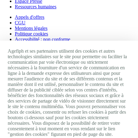
Espace Presse
Ressources humaines
Appels d'offres
CGU
Mentions légales
Politique cookies
Accessibilité : non conforme
Nos autres sites
Agefiph et ses partenaires utilisent des cookies et autres
technologies similaires sur le site pour permettre ou faciliter la
communication par voie électronique ou strictement
Site portail Agefiph
nécessaires à la fourniture d'un service de communication en
Activateur de progrès
ligne à la demande expresse des utilisateurs ainsi que pour
Handinnov
mesurer l'audience du site et de ses différents contenus et la
Innovation et recherche
manière dont il est utilisé, personnaliser le contenu du site et
Université du RRH
diffuser de la publicité ciblée selon vos centres d'intérêts,
Service AppuiPro
bénéficier des fonctionnalités des réseaux sociaux et grâce à
des services de partage de vidéo de visionner directement sur
Nous suivre
le site le contenu multimédia. Vous pouvez personnaliser vos
choix de cookies, consentir ou refuser les cookies à partir des
boutons ci-dessous sauf pour les cookies strictement
Youtube
nécessaires. Vous disposez de la possibilité de retirer votre
Linkedin
consentement à tout moment en vous rendant sur le lien
Facebook
"gestion des cookies" figurant en pied de page du site.
Twitter