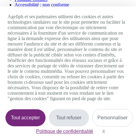
Accessibilité : non conforme
Nos autres sites
Agefiph et ses partenaires utilisent des cookies et autres
technologies similaires sur le site pour permettre ou faciliter la
communication par voie électronique ou strictement
Site portail Agefiph
nécessaires à la fourniture d'un service de communication en
Activateur de progrès
ligne à la demande expresse des utilisateurs ainsi que pour
Handinnov
mesurer l'audience du site et de ses différents contenus et la
Innovation et recherche
manière dont il est utilisé, personnaliser le contenu du site et
Université du RRH
diffuser de la publicité ciblée selon vos centres d'intérêts,
Service AppuiPro
bénéficier des fonctionnalités des réseaux sociaux et grâce à
des services de partage de vidéo de visionner directement sur
Nous suivre
le site le contenu multimédia. Vous pouvez personnaliser vos
choix de cookies, consentir ou refuser les cookies à partir des
boutons ci-dessous sauf pour les cookies strictement
Youtube
nécessaires. Vous disposez de la possibilité de retirer votre
Linkedin
consentement à tout moment en vous rendant sur le lien
Facebook
"gestion des cookies" figurant en pied de page du site.
Twitter
0 800 11 10 09
Services & appel gratuits
De 9h à 18h.
Tout accepter
Tout refuser
Personnaliser
Nous contacter
Plateforme de mise en contact LSF
Politique de confidentialité
Gestion des cookies
X
Masquer le bande