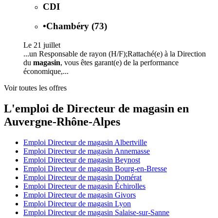
CDI
•
Chambéry (73)
Le 21 juillet
...un Responsable de rayon (H/F);Rattaché(e) à la Direction
du
magasin
, vous êtes garant(e) de la performance
économique,...
Voir toutes les offres
L'emploi de Directeur de magasin en
Auvergne-Rhône-Alpes
Emploi Directeur de magasin Albertville
Emploi Directeur de magasin Annemasse
Emploi Directeur de magasin Beynost
Emploi Directeur de magasin Bourg-en-Bresse
Emploi Directeur de magasin Domérat
Emploi Directeur de magasin Échirolles
Emploi Directeur de magasin Givors
Emploi Directeur de magasin Lyon
Emploi Directeur de magasin Salaise-sur-Sanne