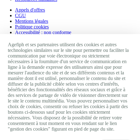
Appels d'offres
CGU
Mentions légales
Politique cookies
Accessibilité : non conforme
Nos autres sites
Agefiph et ses partenaires utilisent des cookies et autres
technologies similaires sur le site pour permettre ou faciliter la
communication par voie électronique ou strictement
Site portail Agefiph
nécessaires à la fourniture d'un service de communication en
Activateur de progrès
ligne à la demande expresse des utilisateurs ainsi que pour
Handinnov
mesurer l'audience du site et de ses différents contenus et la
Innovation et recherche
manière dont il est utilisé, personnaliser le contenu du site et
Université du RRH
diffuser de la publicité ciblée selon vos centres d'intérêts,
Service AppuiPro
bénéficier des fonctionnalités des réseaux sociaux et grâce à
des services de partage de vidéo de visionner directement sur
Nous suivre
le site le contenu multimédia. Vous pouvez personnaliser vos
choix de cookies, consentir ou refuser les cookies à partir des
boutons ci-dessous sauf pour les cookies strictement
Youtube
nécessaires. Vous disposez de la possibilité de retirer votre
Linkedin
consentement à tout moment en vous rendant sur le lien
Facebook
"gestion des cookies" figurant en pied de page du site.
Twitter