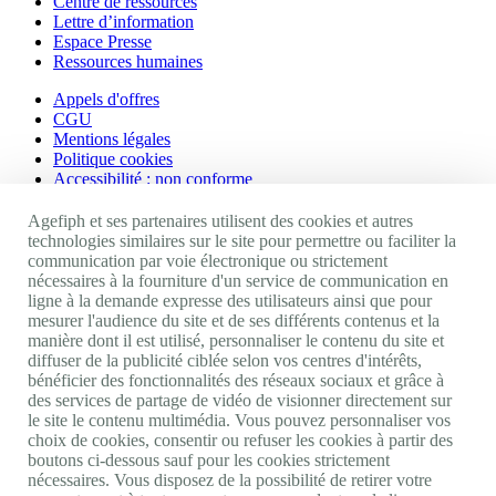
Centre de ressources
Lettre d’information
Espace Presse
Ressources humaines
Appels d'offres
CGU
Mentions légales
Politique cookies
Accessibilité : non conforme
Nos autres sites
Agefiph et ses partenaires utilisent des cookies et autres
technologies similaires sur le site pour permettre ou faciliter la
communication par voie électronique ou strictement
Site portail Agefiph
nécessaires à la fourniture d'un service de communication en
Activateur de progrès
ligne à la demande expresse des utilisateurs ainsi que pour
Handinnov
mesurer l'audience du site et de ses différents contenus et la
Innovation et recherche
manière dont il est utilisé, personnaliser le contenu du site et
Université du RRH
diffuser de la publicité ciblée selon vos centres d'intérêts,
Service AppuiPro
bénéficier des fonctionnalités des réseaux sociaux et grâce à
des services de partage de vidéo de visionner directement sur
Nous suivre
le site le contenu multimédia. Vous pouvez personnaliser vos
choix de cookies, consentir ou refuser les cookies à partir des
boutons ci-dessous sauf pour les cookies strictement
Youtube
nécessaires. Vous disposez de la possibilité de retirer votre
Linkedin