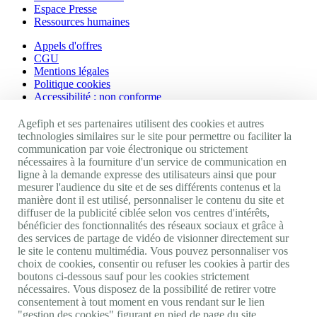
Espace Presse
Ressources humaines
Appels d'offres
CGU
Mentions légales
Politique cookies
Accessibilité : non conforme
Nos autres sites
Agefiph et ses partenaires utilisent des cookies et autres
technologies similaires sur le site pour permettre ou faciliter la
communication par voie électronique ou strictement
Site portail Agefiph
nécessaires à la fourniture d'un service de communication en
Activateur de progrès
ligne à la demande expresse des utilisateurs ainsi que pour
Handinnov
mesurer l'audience du site et de ses différents contenus et la
Innovation et recherche
manière dont il est utilisé, personnaliser le contenu du site et
Université du RRH
diffuser de la publicité ciblée selon vos centres d'intérêts,
Service AppuiPro
bénéficier des fonctionnalités des réseaux sociaux et grâce à
des services de partage de vidéo de visionner directement sur
Nous suivre
le site le contenu multimédia. Vous pouvez personnaliser vos
choix de cookies, consentir ou refuser les cookies à partir des
boutons ci-dessous sauf pour les cookies strictement
Youtube
nécessaires. Vous disposez de la possibilité de retirer votre
Linkedin
consentement à tout moment en vous rendant sur le lien
Facebook
"gestion des cookies" figurant en pied de page du site.