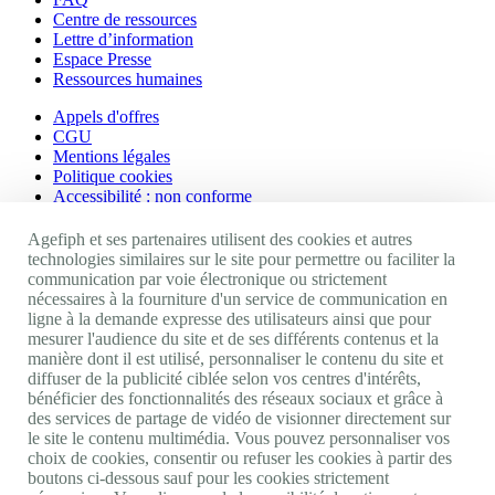
Centre de ressources
Lettre d’information
Espace Presse
Ressources humaines
Appels d'offres
CGU
Mentions légales
Politique cookies
Accessibilité : non conforme
Nos autres sites
Agefiph et ses partenaires utilisent des cookies et autres
technologies similaires sur le site pour permettre ou faciliter la
communication par voie électronique ou strictement
Site portail Agefiph
nécessaires à la fourniture d'un service de communication en
Activateur de progrès
ligne à la demande expresse des utilisateurs ainsi que pour
Handinnov
mesurer l'audience du site et de ses différents contenus et la
Innovation et recherche
manière dont il est utilisé, personnaliser le contenu du site et
Université du RRH
diffuser de la publicité ciblée selon vos centres d'intérêts,
Service AppuiPro
bénéficier des fonctionnalités des réseaux sociaux et grâce à
des services de partage de vidéo de visionner directement sur
Nous suivre
le site le contenu multimédia. Vous pouvez personnaliser vos
choix de cookies, consentir ou refuser les cookies à partir des
boutons ci-dessous sauf pour les cookies strictement
Youtube