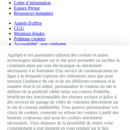
Lettre d’information
Espace Presse
Ressources humaines
Appels d'offres
CGU
Mentions légales
Politique cookies
Accessibilité : non conforme
Nos autres sites
Agefiph et ses partenaires utilisent des cookies et autres
technologies similaires sur le site pour permettre ou faciliter la
communication par voie électronique ou strictement
Site portail Agefiph
nécessaires à la fourniture d'un service de communication en
Activateur de progrès
ligne à la demande expresse des utilisateurs ainsi que pour
Handinnov
mesurer l'audience du site et de ses différents contenus et la
Innovation et recherche
manière dont il est utilisé, personnaliser le contenu du site et
Université du RRH
diffuser de la publicité ciblée selon vos centres d'intérêts,
Service AppuiPro
bénéficier des fonctionnalités des réseaux sociaux et grâce à
des services de partage de vidéo de visionner directement sur
Nous suivre
le site le contenu multimédia. Vous pouvez personnaliser vos
choix de cookies, consentir ou refuser les cookies à partir des
boutons ci-dessous sauf pour les cookies strictement
Youtube
nécessaires. Vous disposez de la possibilité de retirer votre
Linkedin
consentement à tout moment en vous rendant sur le lien
Facebook