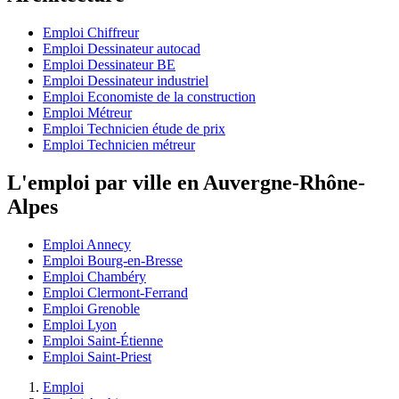
Emploi Chiffreur
Emploi Dessinateur autocad
Emploi Dessinateur BE
Emploi Dessinateur industriel
Emploi Economiste de la construction
Emploi Métreur
Emploi Technicien étude de prix
Emploi Technicien métreur
L'emploi par ville en Auvergne-Rhône-
Alpes
Emploi Annecy
Emploi Bourg-en-Bresse
Emploi Chambéry
Emploi Clermont-Ferrand
Emploi Grenoble
Emploi Lyon
Emploi Saint-Étienne
Emploi Saint-Priest
Emploi