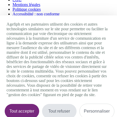
Mentions légales
Politique cookies
Accessibilité : non conforme
Nos autres sites
Agefiph et ses partenaires utilisent des cookies et autres
technologies similaires sur le site pour permettre ou faciliter la
communication par voie électronique ou strictement
Site portail Agefiph
nécessaires à la fourniture d'un service de communication en
Activateur de progrès
ligne à la demande expresse des utilisateurs ainsi que pour
Handinnov
mesurer l'audience du site et de ses différents contenus et la
Innovation et recherche
manière dont il est utilisé, personnaliser le contenu du site et
Université du RRH
diffuser de la publicité ciblée selon vos centres d'intérêts,
Service AppuiPro
bénéficier des fonctionnalités des réseaux sociaux et grâce à
des services de partage de vidéo de visionner directement sur
Nous suivre
le site le contenu multimédia. Vous pouvez personnaliser vos
choix de cookies, consentir ou refuser les cookies à partir des
boutons ci-dessous sauf pour les cookies strictement
Youtube
nécessaires. Vous disposez de la possibilité de retirer votre
Linkedin
consentement à tout moment en vous rendant sur le lien
Facebook
"gestion des cookies" figurant en pied de page du site.
Twitter
0 800 11 10 09
Services & appel gratuits
De 9h à 18h.
Tout accepter
Tout refuser
Personnaliser
Nous contacter