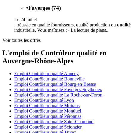
•
Faverges (74)
Le 24 juillet
...réussie en qualité fournisseurs, qualité production ou
qualité
industrielle. Vous maîtrisez : - La lecture de plans...
Voir toutes les offres
L'emploi de Contrôleur qualité en
Auvergne-Rhône-Alpes
Emploi Contrôleur qualité Annecy
Emploi Contrôleur qualité Bonneville
Emploi Contrôleur qualité Bourg-en-Bresse
Emploi Contrôleur qualité Faverges-Seythenex
Emploi Contrôleur qualité La Roche-sur-Foron
Emploi Contrôleur qualité Lyon
Emploi Contrôleur qualité Moirans
Emploi Contrôleur qualité Montluel
Emploi Contrôleur qualité Péronnas
Emploi Contrôleur qualité Saint-Chamond
Emploi Contrôleur qualité Scionzier
Emploi Contrôleur qualité Thyez