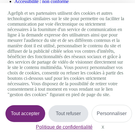
Accessibilité : non conforme
Nos autres sites
Agefiph et ses partenaires utilisent des cookies et autres
technologies similaires sur le site pour permettre ou faciliter la
communication par voie électronique ou strictement
Site portail Agefiph
nécessaires à la fourniture d'un service de communication en
Activateur de progrès
ligne à la demande expresse des utilisateurs ainsi que pour
Handinnov
mesurer l'audience du site et de ses différents contenus et la
Innovation et recherche
manière dont il est utilisé, personnaliser le contenu du site et
Université du RRH
diffuser de la publicité ciblée selon vos centres d'intérêts,
Service AppuiPro
bénéficier des fonctionnalités des réseaux sociaux et grâce à
des services de partage de vidéo de visionner directement sur
Nous suivre
le site le contenu multimédia. Vous pouvez personnaliser vos
choix de cookies, consentir ou refuser les cookies à partir des
boutons ci-dessous sauf pour les cookies strictement
Youtube
nécessaires. Vous disposez de la possibilité de retirer votre
Linkedin
consentement à tout moment en vous rendant sur le lien
Facebook
"gestion des cookies" figurant en pied de page du site.
Twitter
0 800 11 10 09
Services & appel gratuits
De 9h à 18h.
Tout accepter
Tout refuser
Personnaliser
Nous contacter
Plateforme de mise en contact LSF
Politique de confidentialité
Gestion des cookies
X
Masquer le bande