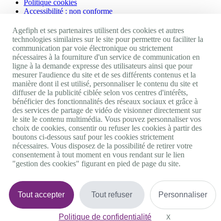
Politique cookies
Accessibilité : non conforme
Nos autres sites
Agefiph et ses partenaires utilisent des cookies et autres
technologies similaires sur le site pour permettre ou faciliter la
communication par voie électronique ou strictement
Site portail Agefiph
nécessaires à la fourniture d'un service de communication en
Activateur de progrès
ligne à la demande expresse des utilisateurs ainsi que pour
Handinnov
mesurer l'audience du site et de ses différents contenus et la
Innovation et recherche
manière dont il est utilisé, personnaliser le contenu du site et
Université du RRH
diffuser de la publicité ciblée selon vos centres d'intérêts,
Service AppuiPro
bénéficier des fonctionnalités des réseaux sociaux et grâce à
des services de partage de vidéo de visionner directement sur
Nous suivre
le site le contenu multimédia. Vous pouvez personnaliser vos
choix de cookies, consentir ou refuser les cookies à partir des
boutons ci-dessous sauf pour les cookies strictement
Youtube
nécessaires. Vous disposez de la possibilité de retirer votre
Linkedin
consentement à tout moment en vous rendant sur le lien
Facebook
"gestion des cookies" figurant en pied de page du site.
Twitter
0 800 11 10 09
Services & appel gratuits
De 9h à 18h.
Tout accepter
Tout refuser
Personnaliser
Nous contacter
Plateforme de mise en contact LSF
Politique de confidentialité
Gestion des cookies
X
Masquer le bande