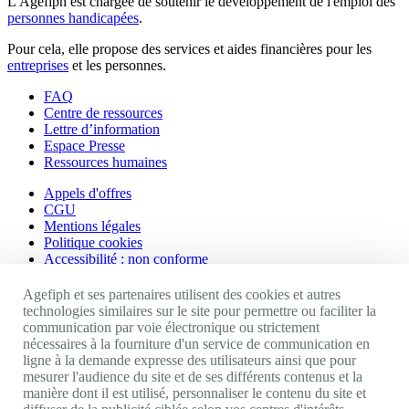
L'Agefiph est chargée de soutenir le développement de l'emploi des
personnes handicapées
.
Pour cela, elle propose des services et aides financières pour les
entreprises
et les personnes.
FAQ
Centre de ressources
Lettre d’information
Espace Presse
Ressources humaines
Appels d'offres
CGU
Mentions légales
Politique cookies
Accessibilité : non conforme
Nos autres sites
Agefiph et ses partenaires utilisent des cookies et autres
technologies similaires sur le site pour permettre ou faciliter la
communication par voie électronique ou strictement
Site portail Agefiph
nécessaires à la fourniture d'un service de communication en
Activateur de progrès
ligne à la demande expresse des utilisateurs ainsi que pour
Handinnov
mesurer l'audience du site et de ses différents contenus et la
Innovation et recherche
manière dont il est utilisé, personnaliser le contenu du site et
Université du RRH