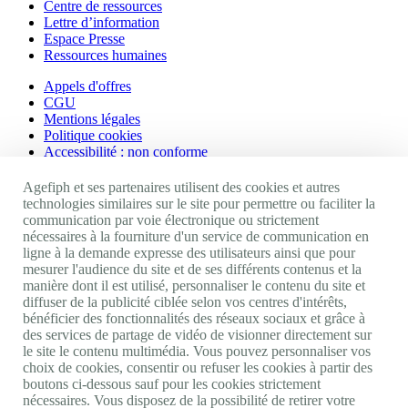
Centre de ressources
Lettre d’information
Espace Presse
Ressources humaines
Appels d'offres
CGU
Mentions légales
Politique cookies
Accessibilité : non conforme
Nos autres sites
Agefiph et ses partenaires utilisent des cookies et autres
technologies similaires sur le site pour permettre ou faciliter la
communication par voie électronique ou strictement
Site portail Agefiph
nécessaires à la fourniture d'un service de communication en
Activateur de progrès
ligne à la demande expresse des utilisateurs ainsi que pour
Handinnov
mesurer l'audience du site et de ses différents contenus et la
Innovation et recherche
manière dont il est utilisé, personnaliser le contenu du site et
Université du RRH
diffuser de la publicité ciblée selon vos centres d'intérêts,
Service AppuiPro
bénéficier des fonctionnalités des réseaux sociaux et grâce à
des services de partage de vidéo de visionner directement sur
Nous suivre
le site le contenu multimédia. Vous pouvez personnaliser vos
choix de cookies, consentir ou refuser les cookies à partir des
boutons ci-dessous sauf pour les cookies strictement
Youtube
nécessaires. Vous disposez de la possibilité de retirer votre
Linkedin