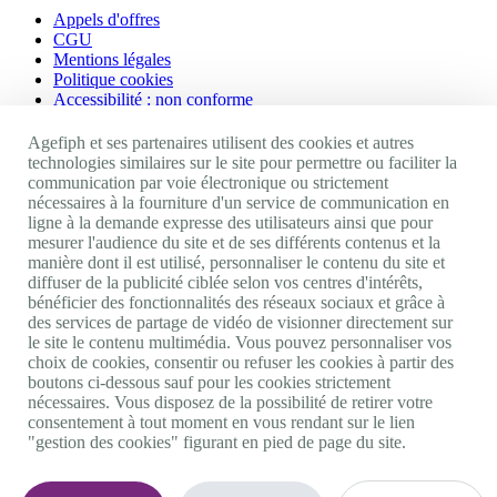
Appels d'offres
CGU
Mentions légales
Politique cookies
Accessibilité : non conforme
Nos autres sites
Agefiph et ses partenaires utilisent des cookies et autres
technologies similaires sur le site pour permettre ou faciliter la
communication par voie électronique ou strictement
Site portail Agefiph
nécessaires à la fourniture d'un service de communication en
Activateur de progrès
ligne à la demande expresse des utilisateurs ainsi que pour
Handinnov
mesurer l'audience du site et de ses différents contenus et la
Innovation et recherche
manière dont il est utilisé, personnaliser le contenu du site et
Université du RRH
diffuser de la publicité ciblée selon vos centres d'intérêts,
Service AppuiPro
bénéficier des fonctionnalités des réseaux sociaux et grâce à
des services de partage de vidéo de visionner directement sur
Nous suivre
le site le contenu multimédia. Vous pouvez personnaliser vos
choix de cookies, consentir ou refuser les cookies à partir des
boutons ci-dessous sauf pour les cookies strictement
Youtube
nécessaires. Vous disposez de la possibilité de retirer votre
Linkedin
consentement à tout moment en vous rendant sur le lien
Facebook
"gestion des cookies" figurant en pied de page du site.
Twitter
0 800 11 10 09
Services & appel gratuits
De 9h à 18h.