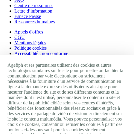
FAQ
Centre de ressources
Lettre d’information
Espace Presse
Ressources humaines
Appels d'offres
CGU
Mentions légales
Politique cookies
Accessibilité : non conforme
Nos autres sites
Agefiph et ses partenaires utilisent des cookies et autres
technologies similaires sur le site pour permettre ou faciliter la
communication par voie électronique ou strictement
Site portail Agefiph
nécessaires à la fourniture d'un service de communication en
Activateur de progrès
ligne à la demande expresse des utilisateurs ainsi que pour
Handinnov
mesurer l'audience du site et de ses différents contenus et la
Innovation et recherche
manière dont il est utilisé, personnaliser le contenu du site et
Université du RRH
diffuser de la publicité ciblée selon vos centres d'intérêts,
Service AppuiPro
bénéficier des fonctionnalités des réseaux sociaux et grâce à
des services de partage de vidéo de visionner directement sur
Nous suivre
le site le contenu multimédia. Vous pouvez personnaliser vos
choix de cookies, consentir ou refuser les cookies à partir des
boutons ci-dessous sauf pour les cookies strictement
Youtube