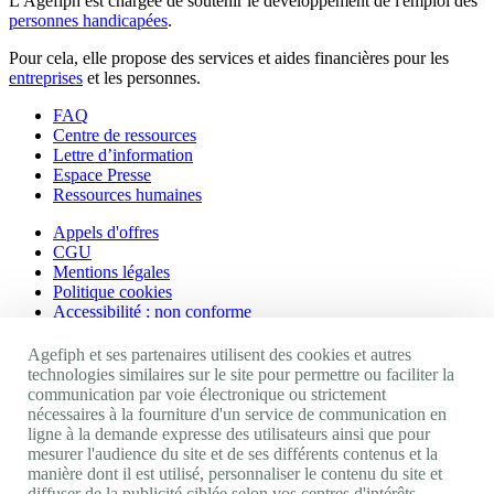
L'Agefiph est chargée de soutenir le développement de l'emploi des
personnes handicapées
.
Pour cela, elle propose des services et aides financières pour les
entreprises
et les personnes.
FAQ
Centre de ressources
Lettre d’information
Espace Presse
Ressources humaines
Appels d'offres
CGU
Mentions légales
Politique cookies
Accessibilité : non conforme
Nos autres sites
Agefiph et ses partenaires utilisent des cookies et autres
technologies similaires sur le site pour permettre ou faciliter la
communication par voie électronique ou strictement
Site portail Agefiph
nécessaires à la fourniture d'un service de communication en
Activateur de progrès
ligne à la demande expresse des utilisateurs ainsi que pour
Handinnov
mesurer l'audience du site et de ses différents contenus et la
Innovation et recherche
manière dont il est utilisé, personnaliser le contenu du site et
Université du RRH
diffuser de la publicité ciblée selon vos centres d'intérêts,