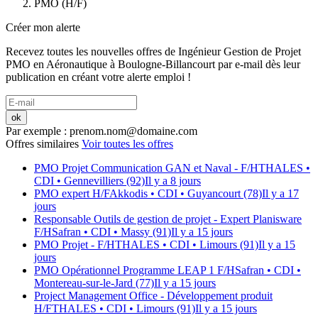
PMO (H/F)
Créer mon alerte
Recevez toutes les nouvelles offres de
Ingénieur Gestion de Projet
PMO en Aéronautique
à
Boulogne-Billancourt
par e-mail dès leur
publication en créant votre alerte emploi !
ok
Par exemple : prenom.nom@domaine.com
Offres similaires
Voir toutes les offres
PMO Projet Communication GAN et Naval - F/H
THALES
•
CDI
• Gennevilliers (92)
Il y a 8 jours
PMO expert H/F
Akkodis
• CDI
• Guyancourt (78)
Il y a 17
jours
Responsable Outils de gestion de projet - Expert Planisware
F/H
Safran
• CDI
• Massy (91)
Il y a 15 jours
PMO Projet - F/H
THALES
• CDI
• Limours (91)
Il y a 15
jours
PMO Opérationnel Programme LEAP 1 F/H
Safran
• CDI
•
Montereau-sur-le-Jard (77)
Il y a 15 jours
Project Management Office - Développement produit
H/F
THALES
• CDI
• Limours (91)
Il y a 15 jours