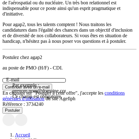
de l'aérospatial ou du nucléaire. Un très bon relationnel est
indispensable pour ce poste ainsi qu'un esprit pragmatique et
d'initiative.
Pour agap2, tous les talents comptent ! Nous traitons les
candidatures dans l'égalité des chances dans un objectif d'inclusion
et de diversité de nos collaborateurs. Si vous êtes en situation de
handicap, n'hésitez pas à nous poser vos questions et à postuler.
Postulez chez agap2
au poste de PMO (H/F) - CDI.
E-mail
Par exemple :
Continuer avec un e-mail
prenom.nom@domaine.com.
En cliquant sur "Postuler à cette offre", j'accepte les
conditions
Ce champ est obligatoire.
générales d'utilisation
du site Agefiph
Référence :
3734240
Postuler
Accueil