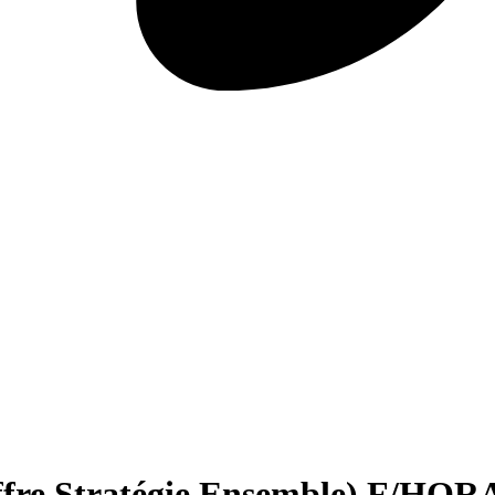
re Stratégie Ensemble) F/H
ORA