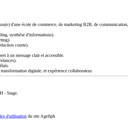
su(e) d'une école de commerce, de marketing B2B, de communication, de
lling, synthèse d'informations).
ting).
édaction courte).
pert à un message clair et accessible.
elances).
élais.
transformation digitale, et expérience collaborateur.
H - Stage.
es d'utilisation
du site Agefiph