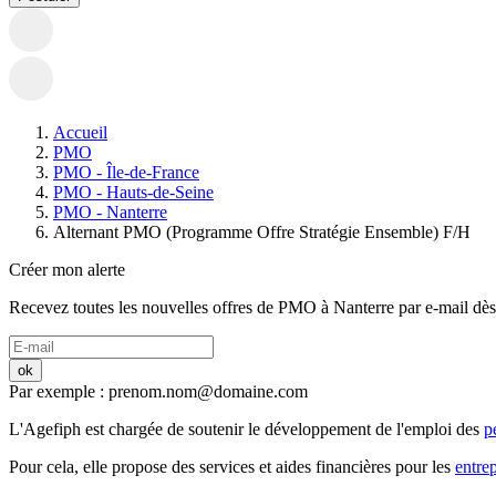
Accueil
PMO
PMO - Île-de-France
PMO - Hauts-de-Seine
PMO - Nanterre
Alternant PMO (Programme Offre Stratégie Ensemble) F/H
Créer mon alerte
Recevez toutes les nouvelles offres de
PMO
à
Nanterre
par e-mail dès 
ok
Par exemple : prenom.nom@domaine.com
L'Agefiph est chargée de soutenir le développement de l'emploi des
p
Pour cela, elle propose des services et aides financières pour les
entrep