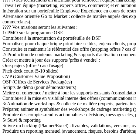
Travail en équipe (marketing, experts offres, commerce) et en autonom
Intégration sur un portefeuille Employee Experience en cours de restructu
Alternance orientée Go-to-Market : collecte de matière auprès des ex
commerciales).
???? Vos missions seront les suivantes :
1/ PMO sur la programme OSE
Contribuer à la structuration du portefeuille de DSF
Formaliser, pour chaque brique prioritaire : cibles, enjeux clients, prop
Construire et maintenir le référentiel des offre (mapping offres ? cas d
2/ Production de contenus marketing & supports d'activation commerc
Créer et mettre à jour des supports 'prêts à vendre' :
One-pagers (offre / cas d'usage)
Pitch deck court (5-10 slides)
CVP (Customer Value Proposition)
OSP (Offres de Services Packagées)
Scripts de démo (pour démonstrateurs)
Mettre en cohérence / mettre à jour les supports existants (consolidatio
Contribuer à la mise en visibilité interne des offres (communications in
3/ Animation de workshops & collecte de matière (experts, partenair
Préparer, animer et synthétiser des workshops de cadrage marketing (po
Produire des comptes-rendus actionnables : décisions, messages clés, 
5/ Suivi & reporting
Suivre un backlog (Planner/Excel) : livrables, validations, versions, o
Produire un reporting mensuel (avancement, risques, besoins d'arbitrag