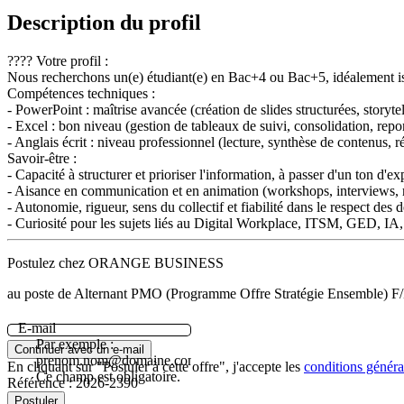
Description du profil
???? Votre profil :
Nous recherchons un(e) étudiant(e) en Bac+4 ou Bac+5, idéalement is
Compétences techniques :
- PowerPoint : maîtrise avancée (création de slides structurées, storyte
- Excel : bon niveau (gestion de tableaux de suivi, consolidation, repor
- Anglais écrit : niveau professionnel (lecture, synthèse de contenus, r
Savoir-être :
- Capacité à structurer et prioriser l'information, à passer d'un ton d'ex
- Aisance en communication et en animation (workshops, interviews, r
- Autonomie, rigueur, sens du collectif et fiabilité dans le respect des d
- Curiosité pour les sujets liés au Digital Workplace, ITSM, GED, IA, 
Postulez chez ORANGE BUSINESS
au poste de Alternant PMO (Programme Offre Stratégie Ensemble) F/
E-mail
Par exemple :
Continuer avec un e-mail
prenom.nom@domaine.com.
En cliquant sur "Postuler à cette offre", j'accepte les
conditions général
Ce champ est obligatoire.
Référence :
2026-2390
Postuler