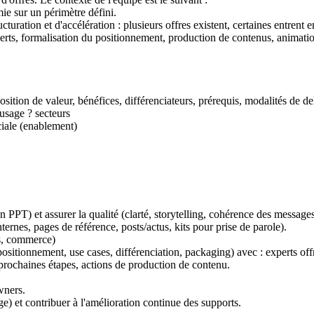
ie sur un périmètre défini.
ration et d'accélération : plusieurs offres existent, certaines entrent en 
perts, formalisation du positionnement, production de contenus, animat
osition de valeur, bénéfices, différenciateurs, prérequis, modalités de de
'usage ? secteurs
iale (enablement)
n PPT) et assurer la qualité (clarté, storytelling, cohérence des messages
ternes, pages de référence, posts/actus, kits pour prise de parole).
es, commerce)
sitionnement, use cases, différenciation, packaging) avec : experts offr
prochaines étapes, actions de production de contenu.
wners.
e) et contribuer à l'amélioration continue des supports.