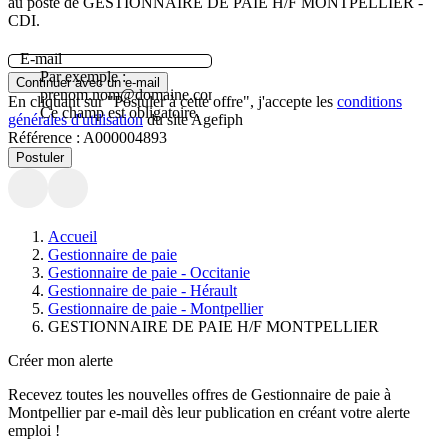
au poste de GESTIONNAIRE DE PAIE H/F MONTPELLIER -
CDI.
E-mail
Par exemple :
Continuer avec un e-mail
prenom.nom@domaine.com.
En cliquant sur "Postuler à cette offre", j'accepte les
conditions
Ce champ est obligatoire.
générales d'utilisation
du site Agefiph
Référence :
A000004893
Postuler
Accueil
Gestionnaire de paie
Gestionnaire de paie - Occitanie
Gestionnaire de paie - Hérault
Gestionnaire de paie - Montpellier
GESTIONNAIRE DE PAIE H/F MONTPELLIER
Créer mon alerte
Recevez toutes les nouvelles offres de
Gestionnaire de paie
à
Montpellier
par e-mail dès leur publication en créant votre alerte
emploi !