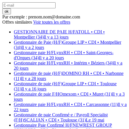
ok
Par exemple : prenom.nom@domaine.com
Offres similaires
Voir toutes les offres
GESTIONNAIRE DE PAIE H/F
ATOLL
• CDI
•
Montpellier (34)
Il y a 13 jours
Gestionnaire de Paie (H/F)
Groupe LIP
• CDI
• Montpellier
(34)
Il y a 2 jours
Gestionnaire paie H/F
LynxRH
• CDI
• Saint-Georges-
d'Orques (34)
Il y a 20 jours
Gestionnaire paie H/F
LynxRH
• Intérim
• Béziers (34)
Il y a
20 jours
Gestionnaire de paie (H/F)
DOMINO RH
• CDI
• Narbonne
(11)
Il y a 28 jours
Gestionnaire de paie (H/F)
Groupe LIP
• CDI
• Toulouse
(31)
Il y a 16 jours
Gestionnaire de paie F/H
Omexom
• CDI
• Muret (31)
Il y a 3
jours
Gestionnaire paie H/F
LynxRH
• CDI
• Carcassonne (11)
Il y a
22 jours
Gestionnaire de paie Confirmé·e / Payroll Specialist
(F/H)
SCALIAN
• CDI
• Toulouse (31)
Le 19 mai
Gestionnaire Paie Confirmé H/F
NEWREST GROUP