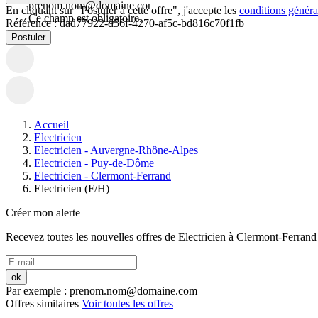
prenom.nom@domaine.com.
En cliquant sur "Postuler à cette offre", j'accepte les
conditions général
Ce champ est obligatoire.
Référence :
dad77922-d56f-4270-af5c-bd816c70f1fb
Postuler
Accueil
Electricien
Electricien - Auvergne-Rhône-Alpes
Electricien - Puy-de-Dôme
Electricien - Clermont-Ferrand
Electricien (F/H)
Créer mon alerte
Recevez toutes les nouvelles offres de
Electricien
à
Clermont-Ferrand
ok
Par exemple : prenom.nom@domaine.com
Offres similaires
Voir toutes les offres