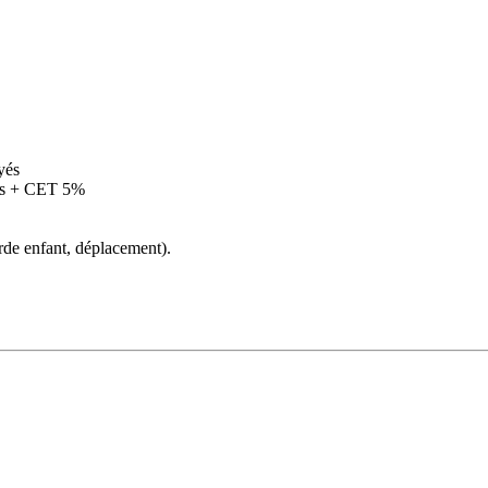
yés
ices + CET 5%
arde enfant, déplacement).