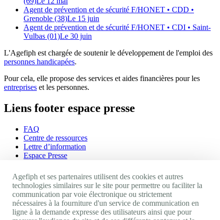
(69)
Le 12 mai
Agent de prévention et de sécurité F/H
ONET
• CDD
•
Grenoble (38)
Le 15 juin
Agent de prévention et de sécurité F/H
ONET
• CDI
• Saint-
Vulbas (01)
Le 30 juin
L'Agefiph est chargée de soutenir le développement de l'emploi des
personnes handicapées
.
Pour cela, elle propose des services et aides financières pour les
entreprises
et les personnes.
Liens footer espace presse
FAQ
Centre de ressources
Lettre d’information
Espace Presse
Ressources humaines
Agefiph et ses partenaires utilisent des cookies et autres
Appels d'offres
technologies similaires sur le site pour permettre ou faciliter la
CGU
communication par voie électronique ou strictement
Mentions légales
nécessaires à la fourniture d'un service de communication en
Politique cookies
ligne à la demande expresse des utilisateurs ainsi que pour
Accessibilité : non conforme