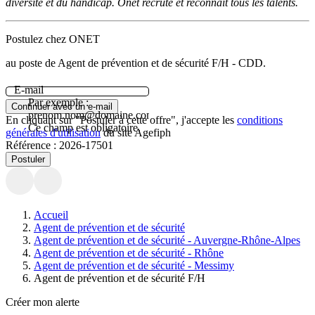
diversité et du handicap. Onet recrute et reconnaît tous les talents.
Postulez chez ONET
au poste de Agent de prévention et de sécurité F/H - CDD.
E-mail
Par exemple :
Continuer avec un e-mail
prenom.nom@domaine.com.
En cliquant sur "Postuler à cette offre", j'accepte les
conditions
Ce champ est obligatoire.
générales d'utilisation
du site Agefiph
Référence :
2026-17501
Postuler
Accueil
Agent de prévention et de sécurité
Agent de prévention et de sécurité - Auvergne-Rhône-Alpes
Agent de prévention et de sécurité - Rhône
Agent de prévention et de sécurité - Messimy
Agent de prévention et de sécurité F/H
Créer mon alerte