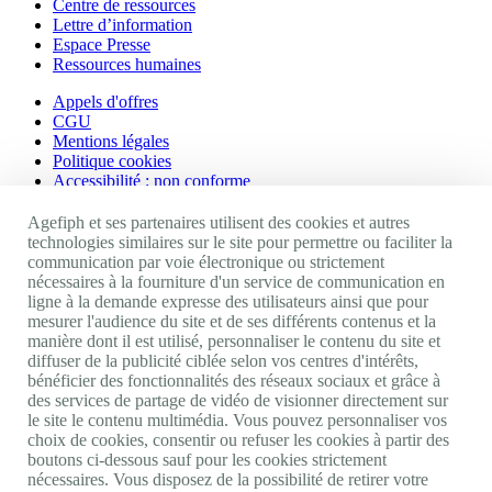
Centre de ressources
Lettre d’information
Espace Presse
Ressources humaines
Appels d'offres
CGU
Mentions légales
Politique cookies
Accessibilité : non conforme
Nos autres sites
Agefiph et ses partenaires utilisent des cookies et autres
technologies similaires sur le site pour permettre ou faciliter la
communication par voie électronique ou strictement
Site portail Agefiph
nécessaires à la fourniture d'un service de communication en
Activateur de progrès
ligne à la demande expresse des utilisateurs ainsi que pour
Handinnov
mesurer l'audience du site et de ses différents contenus et la
Innovation et recherche
manière dont il est utilisé, personnaliser le contenu du site et
Université du RRH
diffuser de la publicité ciblée selon vos centres d'intérêts,
Service AppuiPro
bénéficier des fonctionnalités des réseaux sociaux et grâce à
des services de partage de vidéo de visionner directement sur
Nous suivre
le site le contenu multimédia. Vous pouvez personnaliser vos
choix de cookies, consentir ou refuser les cookies à partir des
boutons ci-dessous sauf pour les cookies strictement
Youtube
nécessaires. Vous disposez de la possibilité de retirer votre
Linkedin