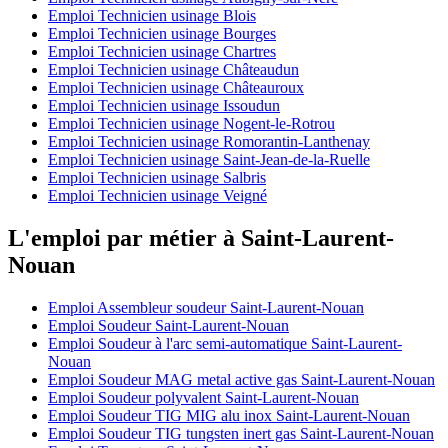
Emploi Technicien usinage Blois
Emploi Technicien usinage Bourges
Emploi Technicien usinage Chartres
Emploi Technicien usinage Châteaudun
Emploi Technicien usinage Châteauroux
Emploi Technicien usinage Issoudun
Emploi Technicien usinage Nogent-le-Rotrou
Emploi Technicien usinage Romorantin-Lanthenay
Emploi Technicien usinage Saint-Jean-de-la-Ruelle
Emploi Technicien usinage Salbris
Emploi Technicien usinage Veigné
L'emploi par métier à Saint-Laurent-
Nouan
Emploi Assembleur soudeur Saint-Laurent-Nouan
Emploi Soudeur Saint-Laurent-Nouan
Emploi Soudeur à l'arc semi-automatique Saint-Laurent-
Nouan
Emploi Soudeur MAG metal active gas Saint-Laurent-Nouan
Emploi Soudeur polyvalent Saint-Laurent-Nouan
Emploi Soudeur TIG MIG alu inox Saint-Laurent-Nouan
Emploi Soudeur TIG tungsten inert gas Saint-Laurent-Nouan