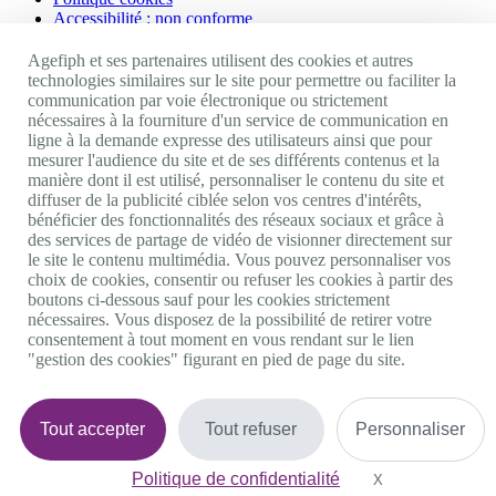
Accessibilité : non conforme
Nos autres sites
Agefiph et ses partenaires utilisent des cookies et autres
technologies similaires sur le site pour permettre ou faciliter la
communication par voie électronique ou strictement
Site portail Agefiph
nécessaires à la fourniture d'un service de communication en
Activateur de progrès
ligne à la demande expresse des utilisateurs ainsi que pour
Handinnov
mesurer l'audience du site et de ses différents contenus et la
Innovation et recherche
manière dont il est utilisé, personnaliser le contenu du site et
Université du RRH
diffuser de la publicité ciblée selon vos centres d'intérêts,
Service AppuiPro
bénéficier des fonctionnalités des réseaux sociaux et grâce à
des services de partage de vidéo de visionner directement sur
Nous suivre
le site le contenu multimédia. Vous pouvez personnaliser vos
choix de cookies, consentir ou refuser les cookies à partir des
boutons ci-dessous sauf pour les cookies strictement
Youtube
nécessaires. Vous disposez de la possibilité de retirer votre
Linkedin
consentement à tout moment en vous rendant sur le lien
Facebook
"gestion des cookies" figurant en pied de page du site.
Twitter
0 800 11 10 09
Services & appel gratuits
De 9h à 18h.
Tout accepter
Tout refuser
Personnaliser
Nous contacter
Plateforme de mise en contact LSF
Politique de confidentialité
Gestion des cookies
X
Masquer le bande