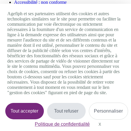
Accessibilité : non conforme
Nos autres sites
Agefiph et ses partenaires utilisent des cookies et autres
technologies similaires sur le site pour permettre ou faciliter la
communication par voie électronique ou strictement
Site portail Agefiph
nécessaires à la fourniture d'un service de communication en
Activateur de progrès
ligne à la demande expresse des utilisateurs ainsi que pour
Handinnov
mesurer l'audience du site et de ses différents contenus et la
Innovation et recherche
manière dont il est utilisé, personnaliser le contenu du site et
Université du RRH
diffuser de la publicité ciblée selon vos centres d'intérêts,
Service AppuiPro
bénéficier des fonctionnalités des réseaux sociaux et grâce à
des services de partage de vidéo de visionner directement sur
Nous suivre
le site le contenu multimédia. Vous pouvez personnaliser vos
choix de cookies, consentir ou refuser les cookies à partir des
boutons ci-dessous sauf pour les cookies strictement
Youtube
nécessaires. Vous disposez de la possibilité de retirer votre
Linkedin
consentement à tout moment en vous rendant sur le lien
Facebook
"gestion des cookies" figurant en pied de page du site.
Twitter
0 800 11 10 09
Services & appel gratuits
De 9h à 18h.
Tout accepter
Tout refuser
Personnaliser
Nous contacter
Plateforme de mise en contact LSF
Politique de confidentialité
Gestion des cookies
X
Masquer le bande