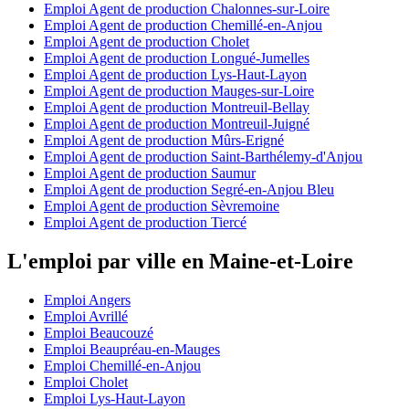
Emploi Agent de production Chalonnes-sur-Loire
Emploi Agent de production Chemillé-en-Anjou
Emploi Agent de production Cholet
Emploi Agent de production Longué-Jumelles
Emploi Agent de production Lys-Haut-Layon
Emploi Agent de production Mauges-sur-Loire
Emploi Agent de production Montreuil-Bellay
Emploi Agent de production Montreuil-Juigné
Emploi Agent de production Mûrs-Erigné
Emploi Agent de production Saint-Barthélemy-d'Anjou
Emploi Agent de production Saumur
Emploi Agent de production Segré-en-Anjou Bleu
Emploi Agent de production Sèvremoine
Emploi Agent de production Tiercé
L'emploi par ville en Maine-et-Loire
Emploi Angers
Emploi Avrillé
Emploi Beaucouzé
Emploi Beaupréau-en-Mauges
Emploi Chemillé-en-Anjou
Emploi Cholet
Emploi Lys-Haut-Layon