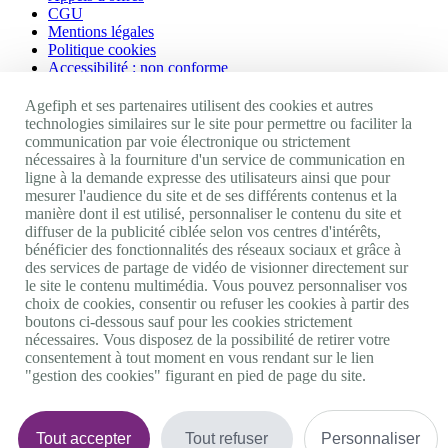
CGU
Mentions légales
Politique cookies
Accessibilité : non conforme
Nos autres sites
Agefiph et ses partenaires utilisent des cookies et autres
technologies similaires sur le site pour permettre ou faciliter la
communication par voie électronique ou strictement
Site portail Agefiph
nécessaires à la fourniture d'un service de communication en
Activateur de progrès
ligne à la demande expresse des utilisateurs ainsi que pour
Handinnov
mesurer l'audience du site et de ses différents contenus et la
Innovation et recherche
manière dont il est utilisé, personnaliser le contenu du site et
Université du RRH
diffuser de la publicité ciblée selon vos centres d'intérêts,
Service AppuiPro
bénéficier des fonctionnalités des réseaux sociaux et grâce à
des services de partage de vidéo de visionner directement sur
Nous suivre
le site le contenu multimédia. Vous pouvez personnaliser vos
choix de cookies, consentir ou refuser les cookies à partir des
boutons ci-dessous sauf pour les cookies strictement
Youtube
nécessaires. Vous disposez de la possibilité de retirer votre
Linkedin
consentement à tout moment en vous rendant sur le lien
Facebook
"gestion des cookies" figurant en pied de page du site.
Twitter
0 800 11 10 09
Services & appel gratuits
De 9h à 18h.
Tout accepter
Tout refuser
Personnaliser