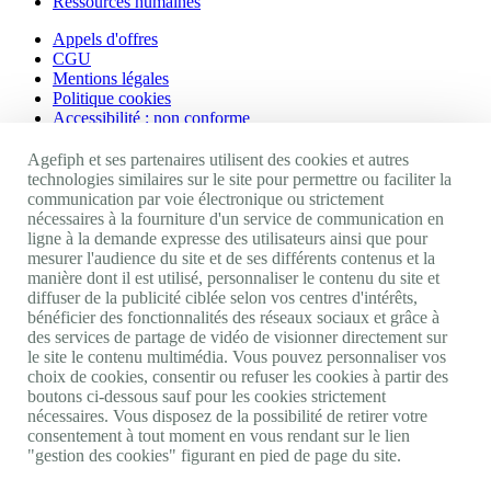
Ressources humaines
Appels d'offres
CGU
Mentions légales
Politique cookies
Accessibilité : non conforme
Nos autres sites
Agefiph et ses partenaires utilisent des cookies et autres
technologies similaires sur le site pour permettre ou faciliter la
communication par voie électronique ou strictement
Site portail Agefiph
nécessaires à la fourniture d'un service de communication en
Activateur de progrès
ligne à la demande expresse des utilisateurs ainsi que pour
Handinnov
mesurer l'audience du site et de ses différents contenus et la
Innovation et recherche
manière dont il est utilisé, personnaliser le contenu du site et
Université du RRH
diffuser de la publicité ciblée selon vos centres d'intérêts,
Service AppuiPro
bénéficier des fonctionnalités des réseaux sociaux et grâce à
des services de partage de vidéo de visionner directement sur
Nous suivre
le site le contenu multimédia. Vous pouvez personnaliser vos
choix de cookies, consentir ou refuser les cookies à partir des
boutons ci-dessous sauf pour les cookies strictement
Youtube
nécessaires. Vous disposez de la possibilité de retirer votre
Linkedin
consentement à tout moment en vous rendant sur le lien
Facebook
"gestion des cookies" figurant en pied de page du site.
Twitter