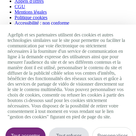
Appels d'offres
CGU
Mentions légales
Politique cookies
Accessibilité : non conforme
Nos autres sites
Agefiph et ses partenaires utilisent des cookies et autres
technologies similaires sur le site pour permettre ou faciliter la
communication par voie électronique ou strictement
Site portail Agefiph
nécessaires à la fourniture d'un service de communication en
Activateur de progrès
ligne à la demande expresse des utilisateurs ainsi que pour
Handinnov
mesurer l'audience du site et de ses différents contenus et la
Innovation et recherche
manière dont il est utilisé, personnaliser le contenu du site et
Université du RRH
diffuser de la publicité ciblée selon vos centres d'intérêts,
Service AppuiPro
bénéficier des fonctionnalités des réseaux sociaux et grâce à
des services de partage de vidéo de visionner directement sur
Nous suivre
le site le contenu multimédia. Vous pouvez personnaliser vos
choix de cookies, consentir ou refuser les cookies à partir des
boutons ci-dessous sauf pour les cookies strictement
Youtube
nécessaires. Vous disposez de la possibilité de retirer votre
Linkedin
consentement à tout moment en vous rendant sur le lien
Facebook
"gestion des cookies" figurant en pied de page du site.
Twitter
0 800 11 10 09
Services & appel gratuits
De 9h à 18h.
Tout accepter
Tout refuser
Personnaliser