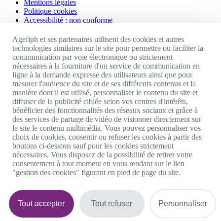
Mentions légales
Politique cookies
Accessibilité : non conforme
Nos autres sites
Agefiph et ses partenaires utilisent des cookies et autres
technologies similaires sur le site pour permettre ou faciliter la
communication par voie électronique ou strictement
Site portail Agefiph
nécessaires à la fourniture d'un service de communication en
Activateur de progrès
ligne à la demande expresse des utilisateurs ainsi que pour
Handinnov
mesurer l'audience du site et de ses différents contenus et la
Innovation et recherche
manière dont il est utilisé, personnaliser le contenu du site et
Université du RRH
diffuser de la publicité ciblée selon vos centres d'intérêts,
Service AppuiPro
bénéficier des fonctionnalités des réseaux sociaux et grâce à
des services de partage de vidéo de visionner directement sur
Nous suivre
le site le contenu multimédia. Vous pouvez personnaliser vos
choix de cookies, consentir ou refuser les cookies à partir des
boutons ci-dessous sauf pour les cookies strictement
Youtube
nécessaires. Vous disposez de la possibilité de retirer votre
Linkedin
consentement à tout moment en vous rendant sur le lien
Facebook
"gestion des cookies" figurant en pied de page du site.
Twitter
0 800 11 10 09
Services & appel gratuits
De 9h à 18h.
Tout accepter
Tout refuser
Personnaliser
Nous contacter
Plateforme de mise en contact LSF