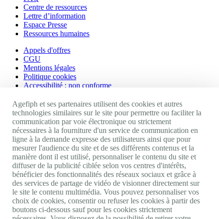
Centre de ressources
Lettre d’information
Espace Presse
Ressources humaines
Appels d'offres
CGU
Mentions légales
Politique cookies
Accessibilité : non conforme
Nos autres sites
Agefiph et ses partenaires utilisent des cookies et autres
technologies similaires sur le site pour permettre ou faciliter la
communication par voie électronique ou strictement
Site portail Agefiph
nécessaires à la fourniture d'un service de communication en
Activateur de progrès
ligne à la demande expresse des utilisateurs ainsi que pour
Handinnov
mesurer l'audience du site et de ses différents contenus et la
Innovation et recherche
manière dont il est utilisé, personnaliser le contenu du site et
Université du RRH
diffuser de la publicité ciblée selon vos centres d'intérêts,
Service AppuiPro
bénéficier des fonctionnalités des réseaux sociaux et grâce à
des services de partage de vidéo de visionner directement sur
Nous suivre
le site le contenu multimédia. Vous pouvez personnaliser vos
choix de cookies, consentir ou refuser les cookies à partir des
boutons ci-dessous sauf pour les cookies strictement
Youtube
nécessaires. Vous disposez de la possibilité de retirer votre