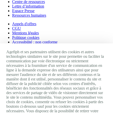
Centre de ressources
Lettre d’information
Espace Presse
Ressources humaines
Appels d'offres
CGU
Mentions légales
Politique cookies
Accessibilité : non conforme
Nos autres sites
Agefiph et ses partenaires utilisent des cookies et autres
technologies similaires sur le site pour permettre ou faciliter la
communication par voie électronique ou strictement
Site portail Agefiph
nécessaires à la fourniture d'un service de communication en
Activateur de progrès
ligne à la demande expresse des utilisateurs ainsi que pour
Handinnov
mesurer l'audience du site et de ses différents contenus et la
Innovation et recherche
manière dont il est utilisé, personnaliser le contenu du site et
Université du RRH
diffuser de la publicité ciblée selon vos centres d'intérêts,
Service AppuiPro
bénéficier des fonctionnalités des réseaux sociaux et grâce à
des services de partage de vidéo de visionner directement sur
Nous suivre
le site le contenu multimédia. Vous pouvez personnaliser vos
choix de cookies, consentir ou refuser les cookies à partir des
boutons ci-dessous sauf pour les cookies strictement
Youtube
nécessaires. Vous disposez de la possibilité de retirer votre
Linkedin