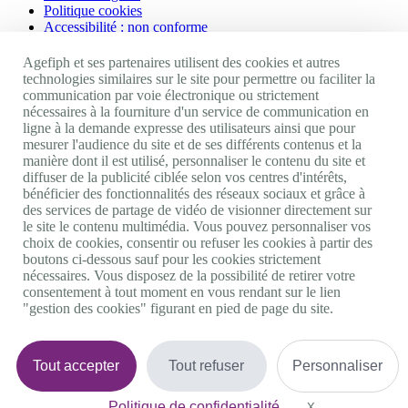
Politique cookies
Accessibilité : non conforme
Nos autres sites
Agefiph et ses partenaires utilisent des cookies et autres
technologies similaires sur le site pour permettre ou faciliter la
communication par voie électronique ou strictement
Site portail Agefiph
nécessaires à la fourniture d'un service de communication en
Activateur de progrès
ligne à la demande expresse des utilisateurs ainsi que pour
Handinnov
mesurer l'audience du site et de ses différents contenus et la
Innovation et recherche
manière dont il est utilisé, personnaliser le contenu du site et
Université du RRH
diffuser de la publicité ciblée selon vos centres d'intérêts,
Service AppuiPro
bénéficier des fonctionnalités des réseaux sociaux et grâce à
des services de partage de vidéo de visionner directement sur
Nous suivre
le site le contenu multimédia. Vous pouvez personnaliser vos
choix de cookies, consentir ou refuser les cookies à partir des
boutons ci-dessous sauf pour les cookies strictement
Youtube
nécessaires. Vous disposez de la possibilité de retirer votre
Linkedin
consentement à tout moment en vous rendant sur le lien
Facebook
"gestion des cookies" figurant en pied de page du site.
Twitter
0 800 11 10 09
Services & appel gratuits
De 9h à 18h.
Tout accepter
Tout refuser
Personnaliser
Nous contacter
Plateforme de mise en contact LSF
Politique de confidentialité
Gestion des cookies
X
Masquer le bande