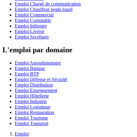
Emploi Chargé de communication
Emploi Chauffeur poids lourd
Emploi Commercial
Emploi Comptable
Emploi Infirmier
Emploi Livreur
Emploi Secrétaire
L'emploi par domaine
Emploi Agroalimentaire
Emploi Banque
Emploi BTP
Emploi Défense et Sécurité
Emploi Distribution
Emploi Enseignement
Emploi Hôtellerie
Emploi Industrie
Emploi Logistique
Emploi Restauration
Emploi Tourisme
Emploi Transport
Emploi