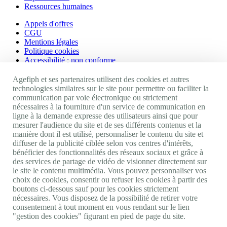
Ressources humaines
Appels d'offres
CGU
Mentions légales
Politique cookies
Accessibilité : non conforme
Nos autres sites
Agefiph et ses partenaires utilisent des cookies et autres
technologies similaires sur le site pour permettre ou faciliter la
communication par voie électronique ou strictement
Site portail Agefiph
nécessaires à la fourniture d'un service de communication en
Activateur de progrès
ligne à la demande expresse des utilisateurs ainsi que pour
Handinnov
mesurer l'audience du site et de ses différents contenus et la
Innovation et recherche
manière dont il est utilisé, personnaliser le contenu du site et
Université du RRH
diffuser de la publicité ciblée selon vos centres d'intérêts,
Service AppuiPro
bénéficier des fonctionnalités des réseaux sociaux et grâce à
des services de partage de vidéo de visionner directement sur
Nous suivre
le site le contenu multimédia. Vous pouvez personnaliser vos
choix de cookies, consentir ou refuser les cookies à partir des
boutons ci-dessous sauf pour les cookies strictement
Youtube
nécessaires. Vous disposez de la possibilité de retirer votre
Linkedin
consentement à tout moment en vous rendant sur le lien
Facebook
"gestion des cookies" figurant en pied de page du site.
Twitter