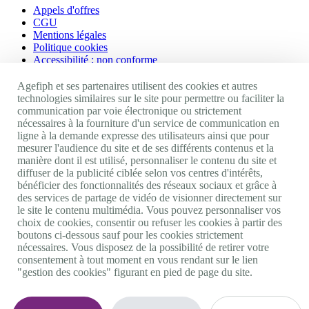
Appels d'offres
CGU
Mentions légales
Politique cookies
Accessibilité : non conforme
Nos autres sites
Agefiph et ses partenaires utilisent des cookies et autres
technologies similaires sur le site pour permettre ou faciliter la
communication par voie électronique ou strictement
Site portail Agefiph
nécessaires à la fourniture d'un service de communication en
Activateur de progrès
ligne à la demande expresse des utilisateurs ainsi que pour
Handinnov
mesurer l'audience du site et de ses différents contenus et la
Innovation et recherche
manière dont il est utilisé, personnaliser le contenu du site et
Université du RRH
diffuser de la publicité ciblée selon vos centres d'intérêts,
Service AppuiPro
bénéficier des fonctionnalités des réseaux sociaux et grâce à
des services de partage de vidéo de visionner directement sur
Nous suivre
le site le contenu multimédia. Vous pouvez personnaliser vos
choix de cookies, consentir ou refuser les cookies à partir des
boutons ci-dessous sauf pour les cookies strictement
Youtube
nécessaires. Vous disposez de la possibilité de retirer votre
Linkedin
consentement à tout moment en vous rendant sur le lien
Facebook
"gestion des cookies" figurant en pied de page du site.
Twitter
0 800 11 10 09
Services & appel gratuits
De 9h à 18h.