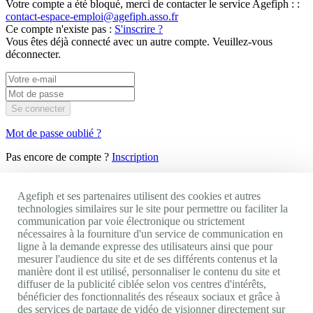
Votre compte a été bloqué, merci de contacter le service Agefiph : :
contact-espace-emploi@agefiph.asso.fr
Ce compte n'existe pas :
S'inscrire ?
Vous êtes déjà connecté avec un autre compte. Veuillez-vous
déconnecter.
Se connecter
Mot de passe oublié ?
Pas encore de compte ?
Inscription
×
Fermer
Votre CV ne peut pas excéder la taille de 2 Mo.
Agefiph et ses partenaires utilisent des cookies et autres
Votre CV doit être un fichier texte ou image (extension .pdf, .txt,
technologies similaires sur le site pour permettre ou faciliter la
.odt, .rtf, .doc, .docx, .jpeg, .jpg, .png, .tiff, .tif).
communication par voie électronique ou strictement
nécessaires à la fourniture d'un service de communication en
Je dépose mon CV
Le CV ne
ligne à la demande expresse des utilisateurs ainsi que pour
peut excéder 2Mo et doit être un fichier texte ou image (extension
mesurer l'audience du site et de ses différents contenus et la
.pdf, .txt, .odt, .rtf, .doc, .docx, .jpeg, .jpg, .png, .tiff, .tif).
manière dont il est utilisé, personnaliser le contenu du site et
ou
diffuser de la publicité ciblée selon vos centres d'intérêts,
Un compte existe déjà avec l'email de ce CV.
bénéficier des fonctionnalités des réseaux sociaux et grâce à
des services de partage de vidéo de visionner directement sur
Je renseigne mon e-mail :