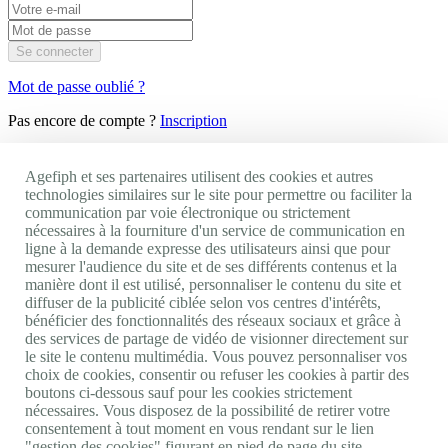
Se connecter
Mot de passe oublié ?
Pas encore de compte ?
Inscription
×
Fermer
Votre CV ne peut pas excéder la taille de 2 Mo.
Agefiph et ses partenaires utilisent des cookies et autres
Votre CV doit être un fichier texte ou image (extension .pdf, .txt,
technologies similaires sur le site pour permettre ou faciliter la
.odt, .rtf, .doc, .docx, .jpeg, .jpg, .png, .tiff, .tif).
communication par voie électronique ou strictement
nécessaires à la fourniture d'un service de communication en
Je dépose mon CV
Le CV ne
ligne à la demande expresse des utilisateurs ainsi que pour
peut excéder 2Mo et doit être un fichier texte ou image (extension
mesurer l'audience du site et de ses différents contenus et la
.pdf, .txt, .odt, .rtf, .doc, .docx, .jpeg, .jpg, .png, .tiff, .tif).
manière dont il est utilisé, personnaliser le contenu du site et
ou
diffuser de la publicité ciblée selon vos centres d'intérêts,
Un compte existe déjà avec l'email de ce CV.
bénéficier des fonctionnalités des réseaux sociaux et grâce à
des services de partage de vidéo de visionner directement sur
Je renseigne mon e-mail :
le site le contenu multimédia. Vous pouvez personnaliser vos
choix de cookies, consentir ou refuser les cookies à partir des
OK
boutons ci-dessous sauf pour les cookies strictement
nécessaires. Vous disposez de la possibilité de retirer votre
Déjà membre Agefiph ?
Connexion
consentement à tout moment en vous rendant sur le lien
"gestion des cookies" figurant en pied de page du site.