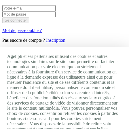
Se connecter
Mot de passe oublié ?
Pas encore de compte ?
Inscription
×
Fermer
Votre CV ne peut pas excéder la taille de 2 Mo.
Agefiph et ses partenaires utilisent des cookies et autres
Votre CV doit être un fichier texte ou image (extension .pdf, .txt,
technologies similaires sur le site pour permettre ou faciliter la
.odt, .rtf, .doc, .docx, .jpeg, .jpg, .png, .tiff, .tif).
communication par voie électronique ou strictement
nécessaires à la fourniture d'un service de communication en
Je dépose mon CV
Le CV ne
ligne à la demande expresse des utilisateurs ainsi que pour
peut excéder 2Mo et doit être un fichier texte ou image (extension
mesurer l'audience du site et de ses différents contenus et la
.pdf, .txt, .odt, .rtf, .doc, .docx, .jpeg, .jpg, .png, .tiff, .tif).
manière dont il est utilisé, personnaliser le contenu du site et
ou
diffuser de la publicité ciblée selon vos centres d'intérêts,
Un compte existe déjà avec l'email de ce CV.
bénéficier des fonctionnalités des réseaux sociaux et grâce à
des services de partage de vidéo de visionner directement sur
Je renseigne mon e-mail :
le site le contenu multimédia. Vous pouvez personnaliser vos
choix de cookies, consentir ou refuser les cookies à partir des
OK
boutons ci-dessous sauf pour les cookies strictement
nécessaires. Vous disposez de la possibilité de retirer votre
Déjà membre Agefiph ?
Connexion
consentement à tout moment en vous rendant sur le lien