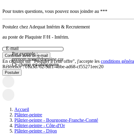
Pour toutes questions, vous pouvez nous joindre au ***
Postulez chez Adequat Intérim & Recrutement
au poste de Plaquiste F/H - Intérim.
E-mail
Par exemple :
Continuer avec un e-mail
prenom.nom@domaine.com.
En cliquant sur "Postuler à cette offre", j'accepte les
conditions général
Ce champ est obligatoire.
Référence :
01a3d762-5af1-4bbe-ad68-cf55271eec20
Postuler
Accueil
Plâtrier-peintre
Plâtrier-peintre - Bourgogne-Franche-Comté
Plâtrier-peintre - Côte-d'Or
Plâtrier-peintre - Dijon