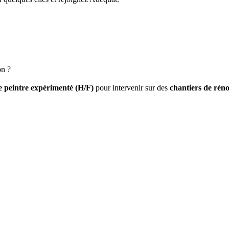
on ?
e peintre expérim
enté (H/F)
pour intervenir sur des
chantiers de rén