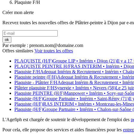
Plaquiste F/H
Créer mon alerte
Recevez toutes les nouvelles offres de
Plâtrier-peintre
à
Dijon
par e-ma
ok
Par exemple : prenom.nom@domaine.com
Offres similaires
Voir toutes les offres
PLAQUISTE (H/F)
Groupe LIP
• Intérim
• Dijon (21)
Il y a 17 
PLAQUISTE PEINTRE H/F
RAS INTERIM
• Intérim
• Dijon
Plaquiste F/H
Adequat Intérim & Recrutement
• Intérim
• Chalo
Plaquiste peintre (F/H)
Adequat Intérim & Recrutement
• Intéri
Plaquiste - Plâtrier F/H
Adequat Intérim & Recrutement
• Intéri
Plâtrier plaquiste F/H
Synergie
• Intérim
• Nevers (58)
Le 25 jui
Plaquiste PEINTRE (H/F)
Manpower
• Intérim
• Scey-sur-Saôn
Plaquiste (H/F)
Groupe Partnaire
• Intérim
• Saint-Rémy (71)
Il 
Plaquiste (H/F)
RAS INTERIM
• Intérim
• Montceau-les-Mines
Plaquiste (H/F)
Groupe Partnaire
• Intérim
• Chalon-sur-Saône 
L'Agefiph est chargée de soutenir le développement de l'emploi des
p
Pour cela, elle propose des services et aides financières pour les
entrep