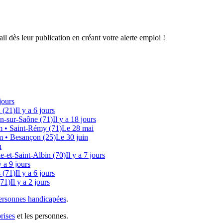
il dès leur publication en créant votre alerte emploi !
jours
 (21)
Il y a 6 jours
n-sur-Saône (71)
Il y a 18 jours
m
• Saint-Rémy (71)
Le 28 mai
m
• Besançon (25)
Le 30 juin
n
e-et-Saint-Albin (70)
Il y a 7 jours
y a 9 jours
 (71)
Il y a 6 jours
(71)
Il y a 2 jours
ersonnes handicapées
.
rises
et les personnes.